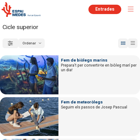
Entrades
Cicle superior
Ordenar
Filtrar
Ordenar per
Fem de biòlegs marins
Prepara't per convertir-te en biòleg marí per
un dia!
Fem de meteoròlegs
Seguim els passos de Josep Pascual