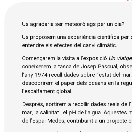
Diapositiva 1 de 3
Us agradaria ser meteoròlegs per un dia?
Us proposem una experiència científica per d
entendre els efectes del canvi climàtic.
Començarem la visita a l’exposició 
Un viatge
coneixerem la tasca de Josep Pascual, obser
l’any 1974 recull dades sobre l’estat del mar. 
descobrirem el paper dels oceans en la regula
l’escalfament global.
Després, sortirem a recollir dades reals de l’E
mar, la salinitat i el pH de l’aigua. Aqueste
de l’Espai Medes, contribuint a un projecte cie