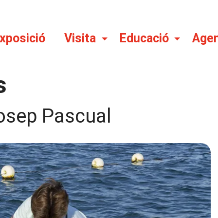
Exposició
Visita
Educació
Age
s
osep Pascual