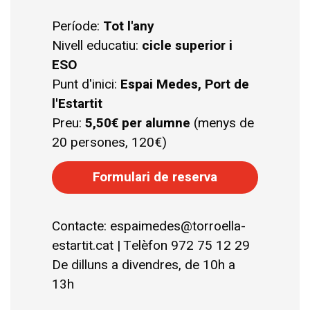
Període:
Tot l'any
Nivell educatiu:
cicle superior i
ESO
Punt d'inici:
Espai Medes, Port de
l'Estartit
Preu:
5,50€ per alumne
(menys de
20 persones, 120€)
Formulari de reserva
Contacte: espaimedes@torroella-
estartit.cat | Telèfon 972 75 12 29
De dilluns a divendres, de 10h a
13h