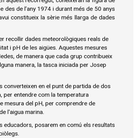
En aquest recorregut, coneixeran la figura de 
e des de l’any 1974 i durant més de 50 anys 
vui constitueix la sèrie més llarga de dades 
per recollir dades meteorològiques reals de 
linitat i pH de les aigües. Aquestes mesures 
Medes, de manera que cada grup contribueix 
d'alguna manera, la tasca iniciada per Josep 
es converteixen en el punt de partida de dos 
ca, per entendre com la temperatura 
t de mesura del pH, per comprendre de 
de l'aigua marina.
s educadors, posarem en comú els resultats 
 biòlegs
.