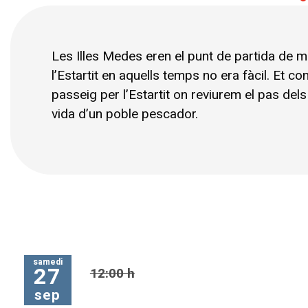
Diapositiva 1 de 2
Les Illes Medes eren el punt de partida de mo
l’Estartit en aquells temps no era fàcil. Et 
passeig per l’Estartit on reviurem el pas del
vida d’un poble pescador.
samedi
27
12:00 h
sep