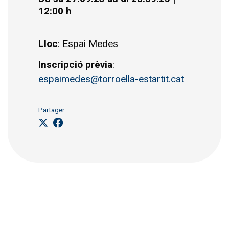
12:00 h
Lloc
: Espai Medes
Inscripció prèvia
:
espaimedes@torroella-estartit.cat
Partager