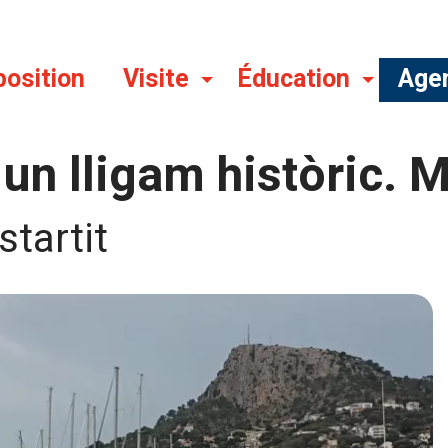
position
Visite
Éducation
Age
a, un lligam històric.
startit