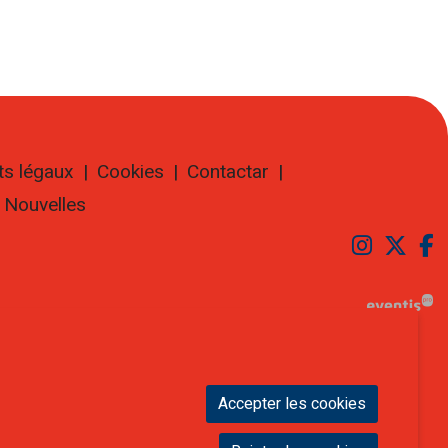
ts légaux
|
Cookies
|
Contactar
|
Nouvelles
Lier u
Lier
L
Accepter les cookies