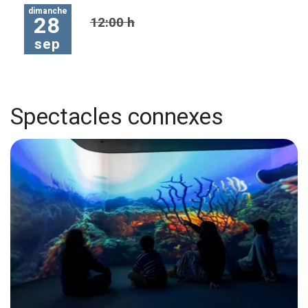
dimanche
28
12:00 h
sep
Spectacles connexes