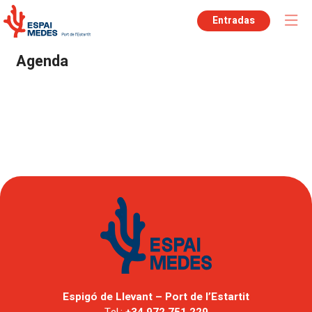
Entradas
Agenda
Espigó de Llevant – Port de l’Estartit
Tel.:
+34 972 751 229