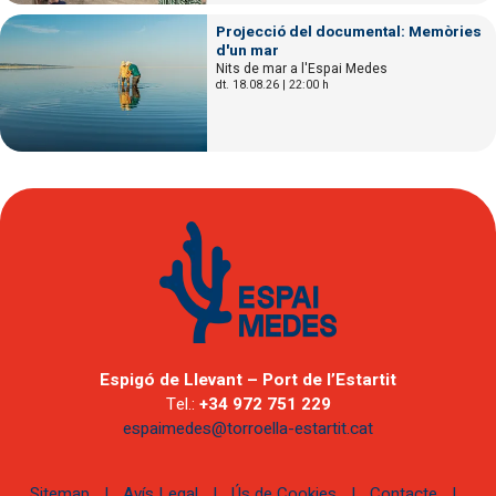
Projecció del documental: Memòries
d'un mar
Nits de mar a l'Espai Medes
dt. 18.08.26
|
22:00 h
Espigó de Llevant – Port de l’Estartit
Tel.:
+34 972 751 229
espaimedes@torroella-estartit.cat
Sitemap
|
Avís Legal
|
Ús de Cookies
|
Contacte
|