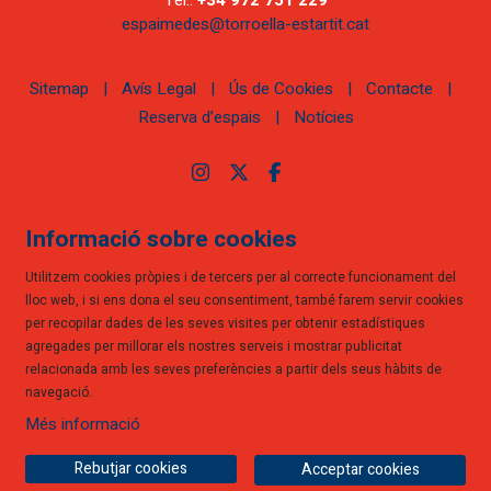
espaimedes@torroella-estartit.cat
Sitemap
|
Avís Legal
|
Ús de Cookies
|
Contacte
|
Reserva d’espais
|
Notícies
Link a instagram
Link a twitter
Link a facebook
Informació sobre cookies
Utilitzem cookies pròpies i de tercers per al correcte funcionament del
lloc web, i si ens dona el seu consentiment, també farem servir cookies
per recopilar dades de les seves visites per obtenir estadístiques
agregades per millorar els nostres serveis i mostrar publicitat
relacionada amb les seves preferències a partir dels seus hàbits de
navegació.
Més informació
Rebutjar cookies
Acceptar cookies