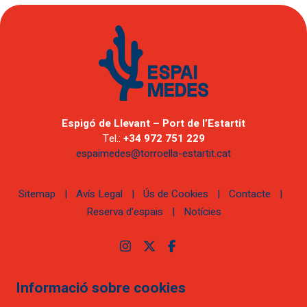
Espigó de Llevant – Port de l’Estartit
Tel.:
+34 972 751 229
espaimedes@torroella-estartit.cat
Sitemap
|
Avís Legal
|
Ús de Cookies
|
Contacte
|
Reserva d’espais
|
Notícies
Link a instagram
Link a twitter
Link a facebook
Informació sobre cookies