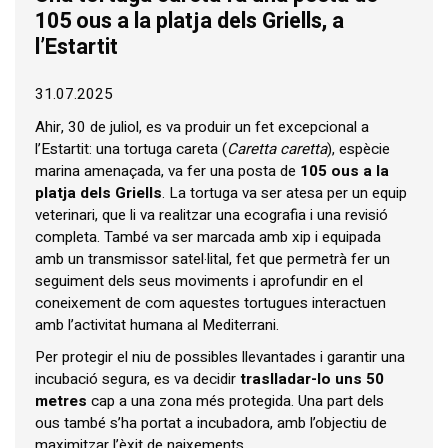
105 ous a la platja dels Griells, a
l’Estartit
31.07.2025
Ahir, 30 de juliol, es va produir un fet excepcional a
l’Estartit: una tortuga careta (
Caretta caretta
), espècie
marina amenaçada, va fer una posta de
105 ous a la
platja dels Griells
. La tortuga va ser atesa per un equip
veterinari, que li va realitzar una ecografia i una revisió
completa. També va ser marcada amb xip i equipada
amb un transmissor satel·lital, fet que permetrà fer un
seguiment dels seus moviments i aprofundir en el
coneixement de com aquestes tortugues interactuen
amb l’activitat humana al Mediterrani.
Per protegir el niu de possibles llevantades i garantir una
incubació segura, es va decidir
traslladar-lo uns 50
metres
cap a una zona més protegida. Una part dels
ous també s’ha portat a incubadora, amb l’objectiu de
maximitzar l’èxit de naixements.