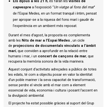
Els dijous a les 21 h
, es faran les
visites de
capvespre
a l’exposició “
Un viatge al fons del mar
”
de l’Espai Medes, en un format tranquil i íntim, pensat
per apropar-se a la riquesa del fons marí i gaudir de
l’experiència en un ambient més reposat.
Durant el mes d’agost, la proposta es complementa
amb les
Nits de mar a l’Espai Medes
, un cicle
de
projeccions de documentals vinculats a l’àmbit
marí
, que conviden a aprofundir en la relació entre
humans i mar, i un
concert de cançons de mar
, que
recupera la memòria sonora de la vida marinera.
Aquest conjunt d’activitats adreçades a públics de totes
les edats, té com a objectiu posar en
valor la identitat
d’un poble mariner i la seva capacitat de transformació,
sense perdre el vincle amb el mar com a element
essencial de vida, economia i cultura i posant l'accent en
la divulgació ambiental.
El projecte ha estat possible gràcies al suport del Grup