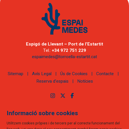
Espigó de Llevant – Port de l’Estartit
Tel.:
+34 972 751 229
espaimedes@torroella-estartit.cat
Sitemap
|
Avís Legal
|
Ús de Cookies
|
Contacte
|
Reserva d’espais
|
Notícies
Link a instagram
Link a twitter
Link a facebook
Informació sobre cookies
Utilitzem cookies pròpies i de tercers per al correcte funcionament del